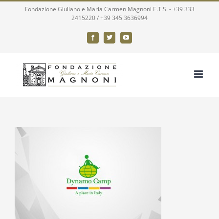
Salta
Fondazione Giuliano e Maria Carmen Magnoni E.T.S. -
+39 333
2415220
/
+39 345 3636994
al
contenuto
Facebook
X
YouTube