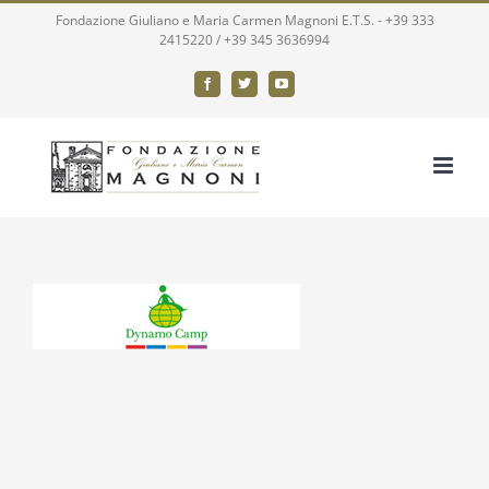
Salta
Fondazione Giuliano e Maria Carmen Magnoni E.T.S. -
+39 333
2415220
/
+39 345 3636994
al
contenuto
Facebook
X
YouTube