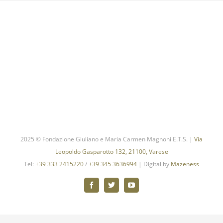
2025 © Fondazione Giuliano e Maria Carmen Magnoni E.T.S. |
Via
Leopoldo Gasparotto 132, 21100, Varese
Tel:
+39 333 2415220
/
+39 345 3636994
| Digital by
Mazeness
Facebook
X
YouTube