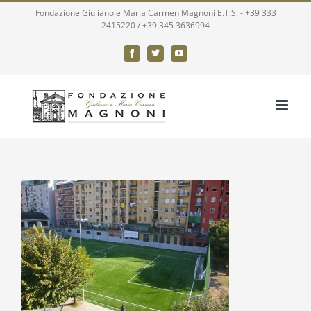
Salta
Fondazione Giuliano e Maria Carmen Magnoni E.T.S. -
+39 333
2415220
/
+39 345 3636994
al
contenuto
Facebook
X
YouTube